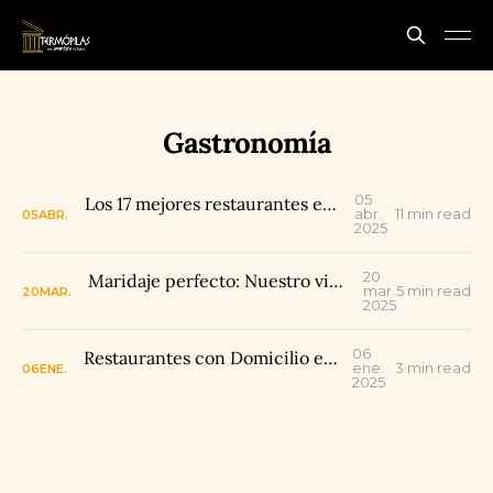
Gastronomía
05
Los 17 mejores restaurantes en Rivera, Huila
abr.
11 min read
05
ABR.
2025
20
Maridaje perfecto: Nuestro vino rosé con platos típicos del Huila
mar.
5 min read
20
MAR.
2025
06
Restaurantes con Domicilio en Rivera, Huila
ene.
3 min read
06
ENE.
2025