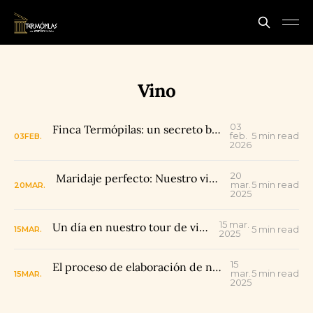
Vino
03
Finca Termópilas: un secreto bien guardado en Rivera, Huila
feb.
5 min read
03
FEB.
2026
20
Maridaje perfecto: Nuestro vino rosé con platos típicos del Huila
mar.
5 min read
20
MAR.
2025
15 mar.
Un día en nuestro tour de vino y cacao
5 min read
15
MAR.
2025
15
El proceso de elaboración de nuestro vino artesanal
mar.
5 min read
15
MAR.
2025