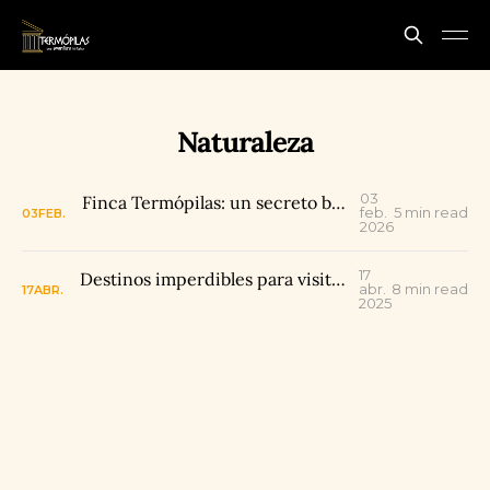
Naturaleza
03
Finca Termópilas: un secreto bien guardado en Rivera, Huila
feb.
5 min read
03
FEB.
2026
17
Destinos imperdibles para visitar en Huila, Colombia
abr.
8 min read
17
ABR.
2025